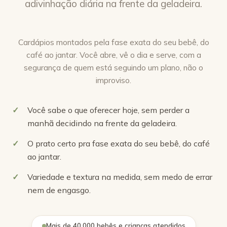
adivinhação diária na frente da geladeira.
🔊 Toque para ativar o som
Cardápios montados pela fase exata do seu bebê, do
café ao jantar. Você abre, vê o dia e serve, com a
segurança de quem está seguindo um plano, não o
improviso.
Você sabe o que oferecer hoje, sem perder a
manhã decidindo na frente da geladeira.
O prato certo pra fase exata do seu bebê, do café
ao jantar.
Variedade e textura na medida, sem medo de errar
nem de engasgo.
Mais de 40.000 bebês e crianças atendidos